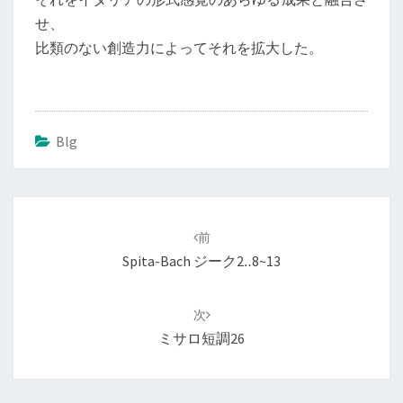
せ、
比類のない創造力によってそれを拡大した。
Blg
投
前
稿
Spita-Bach ジーク2‥8~13
ナ
ビ
次
ゲ
ミサロ短調26
ー
シ
ョ