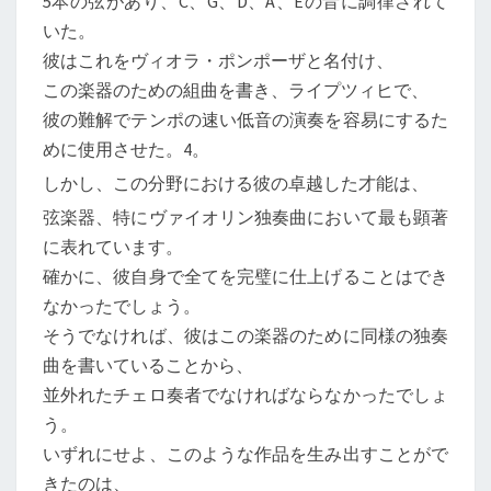
5本の弦があり、C、G、D、A、Eの音に調律されて
いた。
彼はこれをヴィオラ・ポンポーザと名付け、
この楽器のための組曲を書き、ライプツィヒで、
彼の難解でテンポの速い低音の演奏を容易にするた
めに使用させた。4。
しかし、この分野における彼の卓越した才能は、
弦楽器、特にヴァイオリン独奏曲において最も顕著
に表れています。
確かに、彼自身で全てを完璧に仕上げることはでき
なかったでしょう。
そうでなければ、彼はこの楽器のために同様の独奏
曲を書いていることから、
並外れたチェロ奏者でなければならなかったでしょ
う。
いずれにせよ、このような作品を生み出すことがで
きたのは、