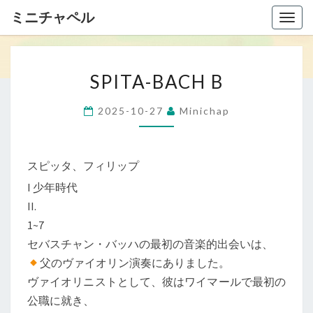
ミニチャペル
Togg
navig
S
SPITA-BACH B
P
I
2025-10-27
Minichap
T
A
-
スピッタ、フィリップ
B
I 少年時代
A
II.
C
1~7
H
セバスチャン・バッハの最初の音楽的出会いは、
B
父のヴァイオリン演奏にありました。
ヴァイオリニストとして、彼はワイマールで最初の
公職に就き、