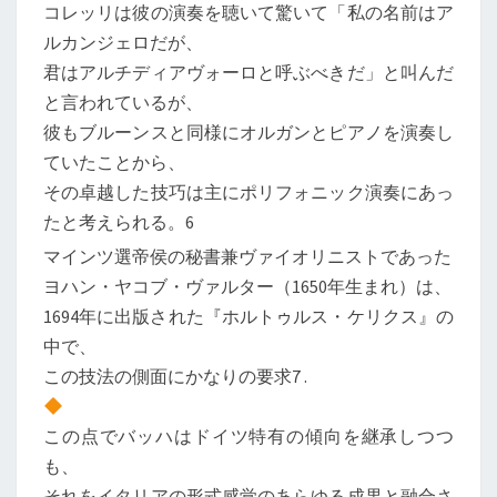
コレッリは彼の演奏を聴いて驚いて「私の名前はア
ルカンジェロだが、
君はアルチディアヴォーロと呼ぶべきだ」と叫んだ
と言われているが、
彼もブルーンスと同様にオルガンとピアノを演奏し
ていたことから、
その卓越した技巧は主にポリフォニック演奏にあっ
たと考えられる。6
マインツ選帝侯の秘書兼ヴァイオリニストであった
ヨハン・ヤコブ・ヴァルター（1650年生まれ）は、
1694年に出版された『ホルトゥルス・ケリクス』の
中で、
この技法の側面にかなりの要求7 .
この点でバッハはドイツ特有の傾向を継承しつつ
も、
それをイタリアの形式感覚のあらゆる成果と融合さ