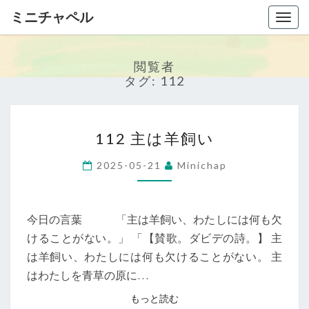
ミニチャペル
Togg
navig
閲覧者
タグ:
112
1
112 主は羊飼い
1
2
2025-05-21
Minichap
主
は
羊
今日の言葉 「主は羊飼い、わたしには何も欠
飼
けることがない。」 「【賛歌。ダビデの詩。】 主
い
は羊飼い、わたしには何も欠けることがない。 主
はわたしを青草の原に…
もっと読む
もっと読む