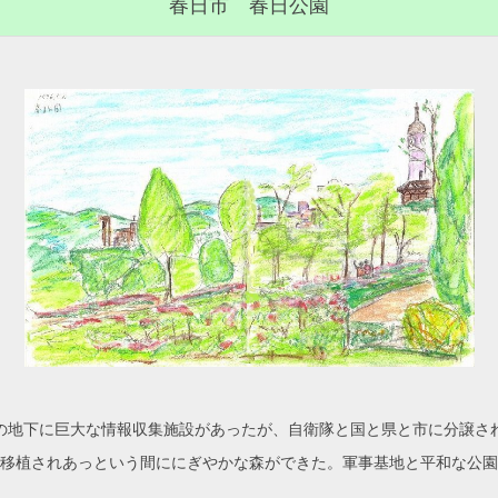
春日市 春日公園
の地下に巨大な情報収集施設があったが、自衛隊と国と県と市に分譲さ
移植されあっという間ににぎやかな森ができた。軍事基地と平和な公園