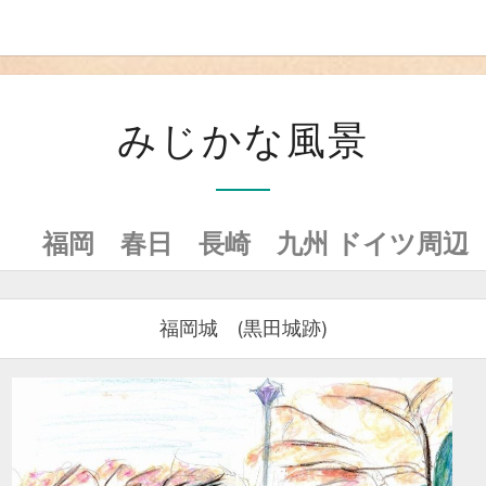
み
みじかな風景
じ
か
な
福岡 春日 長崎 九州 ドイツ周辺
風
景
福岡城 (黒田城跡)