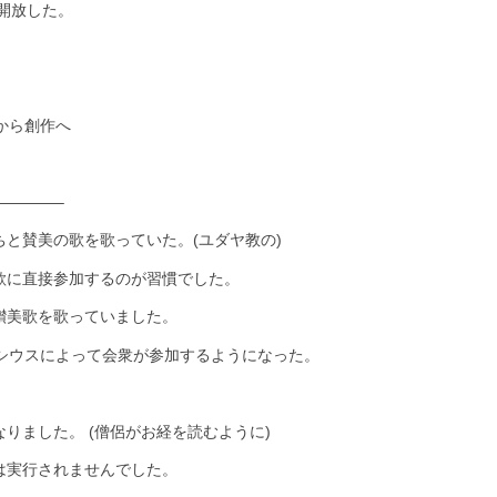
に開放した。
ュ
バ
イ
ツ
から創作へ
ア
ー
————–
と賛美の歌を歌っていた。(ユダヤ教の)
歌に直接参加するのが習慣でした。
讃美歌を歌っていました。
ロシウスによって会衆が参加するようになった。
りました。 (僧侶がお経を読むように)
は実行されませんでした。