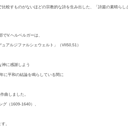
で比較すものがないほどの宗教的な詩を生み出した、「詩篇の素晴らし
。
部でV.ヘルベルガーは、
アルジファルシェウェルト」（VII50,51）
、みな神に感謝しよう
3）は、1648年に平和の結論を鳴らしている間に
曲を作曲しました。
（1609-1640）、
ます。