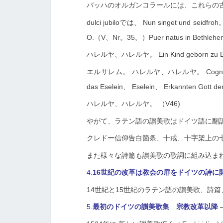
バッハのオルガンコラールには、これらの
dulci jubiloでは、
Nun singet und seidfroh
O.（V、Nr。35。）Puer natus in Bethlehem
ハレルヤ、ハレルヤ。 Ein Kind geborn zu Beth
エルサレム。 ハレルヤ、ハレルヤ。 Cognovit bos
das Eselein、 Eselein、 Erkannten Gott de
ハレルヤ、ハレルヤ。 （V46)
やがて、ラテン語の讃美歌はドイツ語に翻
クレドー信仰告白箇条、十戒、十字架上の
また様々な詩篇も讃美歌の歌詞に組み込ま
4.
16世紀の改革は教会の扉をドイツの詩に
14世紀と15世紀のラテン語の讃美歌、詩
5.
最初のドイツの讃美歌集 宗教改革以降