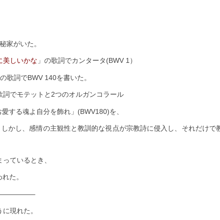
の神秘家がいた。
に美しいかな
」の歌詞でカンタータ(BWV 1）
の歌詞でBWV 140を書いた。
歌詞でモテットと2つのオルガンコラール
お愛する魂よ自分を飾れ」(BWV180)を、
しかし、感情の主観性と教訓的な視点が宗教詩に侵入し、それだけで
まっているとき、
われた。
—————–
うに現れた。