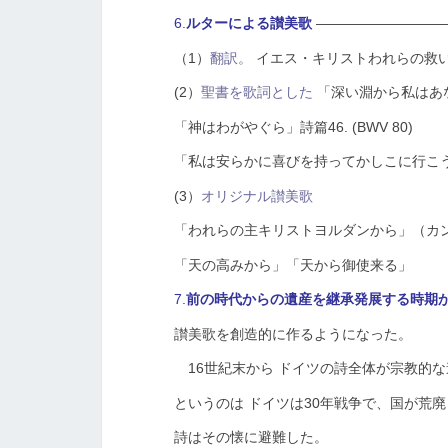
6.
ルターによる讃美歌
—————————
（1）
翻訳。
イエス・キリストわれらの救い主
(2）
聖書を歌詞とした
「深い淵から私はあなた
「神はわがやぐら」詩篇46. (BWV 80)
「私は安らかに喜びを持ってかしこに行こう」
(3）
オリジナル讃美歌
「われらの主キリストヨルダンから」（カンタ
「天の高みから」「天から御使来る」
7.
前の時代からの遺産を継承発展する時期
讃美歌を創造的に作るようになった。
16世紀末から
ドイツの詩全体が宗教的な
というのは
ドイツは30年戦争で、国が荒
詩はその懐に避難した。