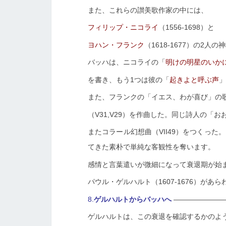
また、これらの讃美歌作家の中には、
フィリップ・ニコライ
（1556-1698）と
ヨハン・フランク
（1618-1677）の2人
バッハは、ニコライの「
明けの明星のいか
を書き、もう1つは彼の「
起きよと呼ぶ声
」
また、フランクの「イエス、わが喜び」の
（V31,V29）を作曲した。同じ詩人の「お
またコラール幻想曲（VII49）をつくった。
てきた素朴で単純な客観性を奪います。
感情と言葉遣いが微細になって衰退期が始
パウル・ゲルハルト（1607-1676）があら
8.
ゲルハルトからバッハへ
———————
ゲルハルトは、この衰退を確認するかのよ