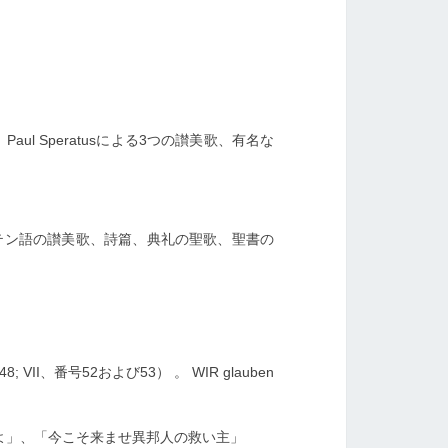
 Speratusによる3つ
の讃美歌、有名な
テン語の讃美歌、詩篇、典礼の聖歌、聖書の
8; VII、番号52および53） 。
WIR glauben
よ」、「今こそ来ませ異邦人の救い主」