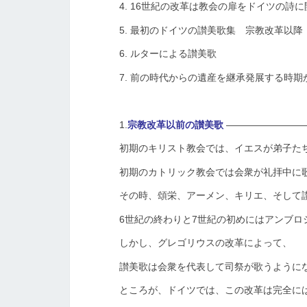
4. 16世紀の改革は教会の扉をドイツの詩
5. 最初のドイツの讃美歌集 宗教改革以降
6. ルターによる讃美歌
7. 前の時代からの遺産を継承発展する時期
1.
宗教改革以前の讃美歌
————————
初期のキリスト教会では、イエスが弟子たち
初期のカトリック教会では会衆が礼拝中に
その時、頌栄、アーメン、キリエ、そして
6世紀の終わりと7世紀の初めにはアンブ
しかし、グレゴリウスの改革によって、
讃美歌は会衆を代表して司祭が歌うようにな
ところが、ドイツでは、この改革は完全に