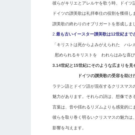
彼らがキリエとアレルヤを歌う時、ドイツ
ドイツの讃美歌は礼拝奉仕の役割を獲得し
讃美歌の終わりのオブリガートを形成しました。こ
2.
最も古いイースター讃美歌は12世紀まで
「キリストは死からよみがえられた ハレ
慰められるキリストを われらはみな喜び
3.14世紀と15世紀にそのような広まりを
ドイツの讃美歌の受容を助け
ラテン語とドイツ語が混在するクリスマス
魅力があります。それらの詩は、想像でき
言葉は、音や揺れるリズムよりも感覚的に
彼らを取り巻く明るいクリスマスの魅力は
影響を与えます。