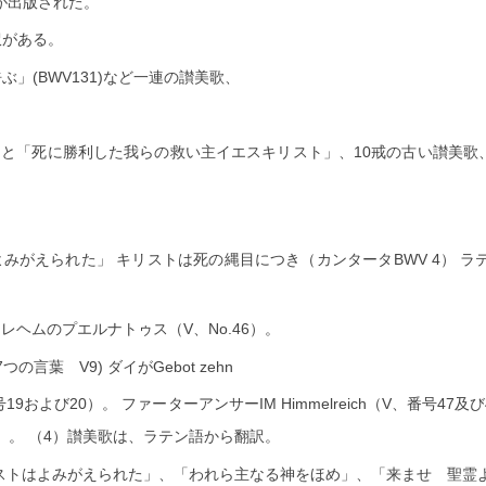
on)が出版された。
訳
がある。
」(BWV131)など一連の讃美歌、
)と
「死に勝利した我らの救い主イエスキリスト」、10戒の古い讃美歌、Paul
よみがえられた」
キリストは死の縄目につき（カンタータBWV 4）
ラ
35）、ベツレヘムのプエルナトゥス（V、No.46）。
つの言葉 V9)
ダイがGebot zehn
号19および20）。
ファーターアンサーIM Himmelreich（V、番号47及び4
2）。
（4）讃美歌は、ラテン語から翻訳。
ストはよみがえられた」、「われら主なる神をほめ」、「来ませ 聖霊