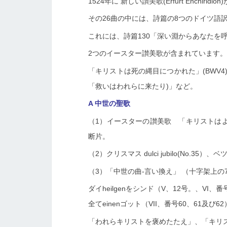
1524年に
新しい讃美歌(Erfurt Enchiridi
その26曲の中には、詩篇の8つのドイツ語
これには、詩篇130「深い淵からあなたを呼ぶ
2つのイースター讃美歌が含まれています。
「キリストは死の縄目につかれた」(BWV4
「救いはわれらに来たり)」など。
A 中世の聖歌
（1）イースターの讃美歌 「キリストは
断片。
（2）クリスマス
dulci jubilo(No.
（3）「中世の曲-言い換え」
（十字架上の7
ダイheilgenをシンド（V、12号。、VI、番
全てeinenゴット（VII、番号60、61及び6
「われらキリストを褒めたたえ」、「キリ