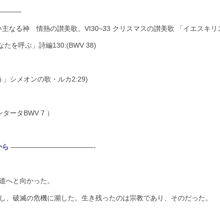
———–
なる神 情熱の讃美歌。VI30~33
クリスマスの讃美歌
「イエスキリ
を呼ぶ」詩編130:(BWV 38)
シメオンの歌・ルカ2:29)
ータBWV 7 ）
から
————————————-
道へと向かった。
廃し、破滅の危機に瀕した。生き残ったのは宗教であり、そのだった。