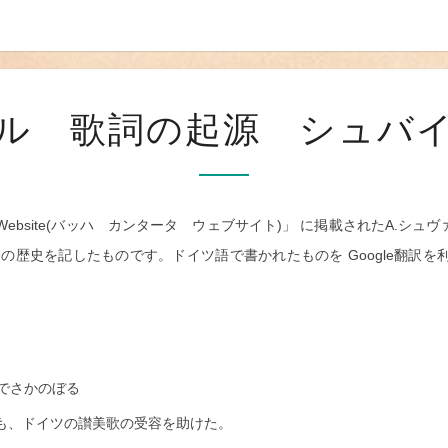
コ
ル 歌詞の起源 シュバ
ラ
ー
ル
 Website(バッハ カンタータ ウェブサイト)」
に掲載されたA.シュヴ
歌
詞の歴史を記したものです。ドイツ語で書かれたものを
Google翻
詞
の
起
源
までさかのぼる
劇も、ドイツの讃美歌の受容を助けた。
シ