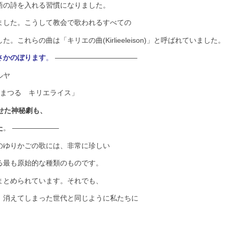
語の詩を入れる習慣になりました。
ました。こうして教会で歌われるすべての
れらの曲は「キリエの曲(Kirlieeleison)」と
呼ばれていました。
さかのぼります
。
———————————–
ルヤ
まつる キリエライス」
見せた神秘劇も、
た
。 ——————–
のゆりかごの歌には、非常に珍しい
る最も原始的な種類のものです。
まとめられています。それでも、
、消えてしまった世代と同じように私たちに