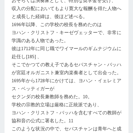
おそらくは演奏家として、特別な奨学金を受け、
収入の分配においてもより寛大な報酬を得た人物へ
と成長した経緯は、後ほど述べる。
1696年以降、この学校の校長を務めたのは
ヨハン・クリストフ・キーゼヴェッターで、非常に
学識のある人物であった。
彼は1712年に同じ職でワイマールのギムナジウムに
赴任し[185] 、
そこでかつての教え子であるセバスチャン・バッハ
が宮廷オルガニスト兼室内楽奏者として出会った。
1695年から1728年にかけては、ヨハン・イェレミア
ス・ベッティガーが
セクンダの校長兼教師を務めた。10。
学校の宗教的立場は厳格に正統派であり、
ヨハン・クリストフ・バッハを含むすべての教師が
協和音の公式に署名した。11
このような状況の中で、セバスチャンは青年へと成