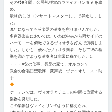
その後9年間、公爵礼拝堂のヴァイオリン奏者を務
2
め、
-
最終的にはコンサートマスターにまで昇進しまし
1
た。
~
晩年になっても弦楽器の演奏を怠りませんでした。
7
多声器楽曲においては、いわば中央から両サイドの
少
ハーモニーを俯瞰できるヴィオラを好んで演奏しま
年
した。しかも、優れたヴィオラ奏者、そして彼の基
時
準を満たすような演奏者は非常に稀でした。1 .
代
・・・※父の仕事、長兄の家で、オルガン？
1
教会の合唱団聖歌隊、変声後、ヴァイオリニスト助
手
ケーテンでは、ヴィオラとチェロの中間に位置する
楽器を発明した。
この楽器はヴァイオリンのように構えられ、