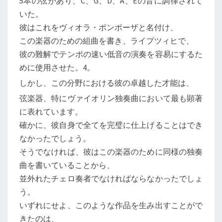
5本の弦があり、C、G、D、A、Eの音に調律されて
いた。
彼はこれをヴィオラ・ポンポーザと名付け、
この楽器のための組曲を書き、ライプツィヒで、
彼の難解でテンポの速い低音の演奏を容易にするた
めに使用させた。4。
しかし、この分野における彼の卓越した才能は、
弦楽器、特にヴァイオリン独奏曲において最も顕著
に表れています。
確かに、彼自身で全てを完璧に仕上げることはでき
なかったでしょう。
そうでなければ、彼はこの楽器のために同様の独奏
曲を書いていることから、
並外れたチェロ奏者でなければならなかったでしょ
う。
いずれにせよ、このような作品を生み出すことがで
きたのは、