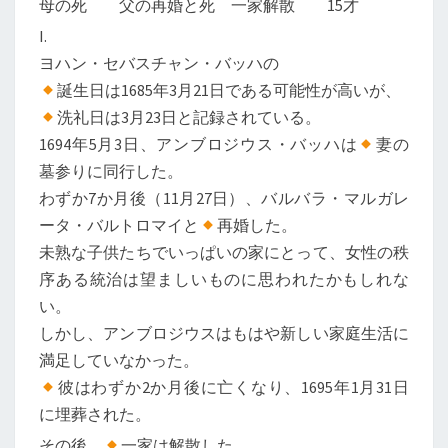
母の死 父の再婚と死 一家解散 15才
I.
ヨハン・セバスチャン・バッハの
誕生日は1685年3月21日である可能性が高いが、
洗礼日は3月23日と記録されている。
1694年5月3日、アンブロジウス・バッハは
妻の
墓参りに同行した。
わずか7か月後（11月27日）、バルバラ・マルガレ
ータ・バルトロマイと
再婚した。
未熟な子供たちでいっぱいの家にとって、女性の秩
序ある統治は望ましいものに思われたかもしれな
い。
しかし、アンブロジウスはもはや新しい家庭生活に
満足していなかった。
彼はわずか2か月後に亡くなり、1695年1月31日
に埋葬された。
その後、
一家は解散した。