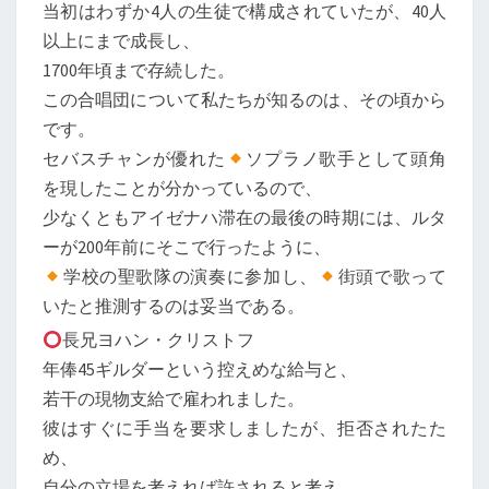
当初はわずか4人の生徒で構成されていたが、40人
以上にまで成長し、
1700年頃まで存続した。
この合唱団について私たちが知るのは、その頃から
です。
セバスチャンが優れた
ソプラノ歌手として頭角
を現したことが分かっているので、
少なくともアイゼナハ滞在の最後の時期には、ルタ
ーが200年前にそこで行ったように、
学校の聖歌隊の演奏に参加し、
街頭で歌って
いたと推測するのは妥当である。
長兄ヨハン・クリストフ
年俸45ギルダーという控えめな給与と、
若干の現物支給で雇われました。
彼はすぐに手当を要求しましたが、拒否されたた
め、
自分の立場を考えれば許されると考え、