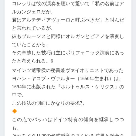
コレッリは彼の演奏を聴いて驚いて「私の名前はア
ルカンジェロだが、
君はアルチディアヴォーロと呼ぶべきだ」と叫んだ
と言われているが、
彼もブルーンスと同様にオルガンとピアノを演奏し
ていたことから、
その卓越した技巧は主にポリフォニック演奏にあっ
たと考えられる。6
マインツ選帝侯の秘書兼ヴァイオリニストであった
ヨハン・ヤコブ・ヴァルター（1650年生まれ）は、
1694年に出版された『ホルトゥルス・ケリクス』の
中で、
この技法の側面にかなりの要求7 .
この点でバッハはドイツ特有の傾向を継承しつつ
も、
それをイタリアの形式感覚のあらゆる成果と融合さ