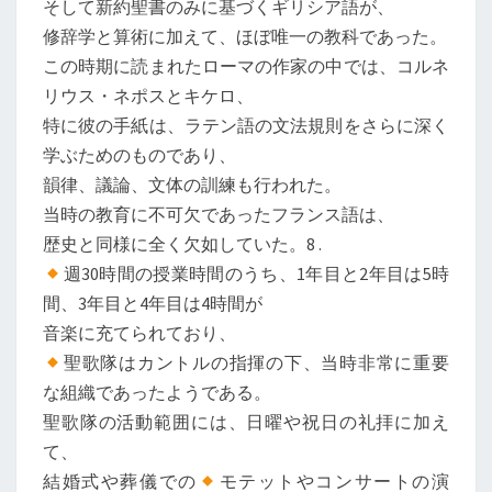
そして新約聖書のみに基づくギリシア語が、
修辞学と算術に加えて、ほぼ唯一の教科であった。
この時期に読まれたローマの作家の中では、コルネ
リウス・ネポスとキケロ、
特に彼の手紙は、ラテン語の文法規則をさらに深く
学ぶためのものであり、
韻律、議論、文体の訓練も行われた。
当時の教育に不可欠であったフランス語は、
歴史と同様に全く欠如していた。8 .
週30時間の授業時間のうち、1年目と2年目は5時
間、3年目と4年目は4時間が
音楽に充てられており、
聖歌隊はカントルの指揮の下、当時非常に重要
な組織であったようである。
聖歌隊の活動範囲には、日曜や祝日の礼拝に加え
て、
結婚式や葬儀での
モテットやコンサートの演