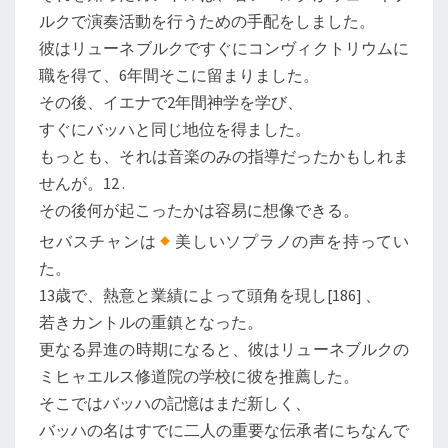
ルクで演奏活動を行うための手配をしました。
彼はリューネブルクですぐにコンヴィクトリウムに
職を得て、6年間そこに留まりました。
その後、イエナで2年間神学を学び、
すぐにバッハと同じ地位を得ました。
もっとも、それは音楽のみの指導だったかもしれま
せんが。12 .
その後何が起こったかは容易に想像できる。
セバスチャンは
美しいソプラノの声を持ってい
た。
13歳で、熱意と業績によって頭角を現し[186] 、
若きカントルの重鎮となった。
更なる昇進の時期になると、彼はリューネブルクの
ミヒャエルス修道院の学校に彼を推薦した。
そこではバッハの記憶はまだ新しく、
バッハの名はすでに二人の重要な伝承者にちなんで