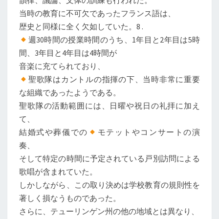
韻律、議論、文体の訓練も行われた。
当時の教育に不可欠であったフランス語は、
歴史と同様に全く欠如していた。8 .
週30時間の授業時間のうち、1年目と2年目は5時
間、3年目と4年目は4時間が
音楽に充てられており、
聖歌隊はカントルの指揮の下、当時非常に重要
な組織であったようである。
聖歌隊の活動範囲には、日曜や祝日の礼拝に加え
て、
結婚式や葬儀での
モテットやコンサートの演
奏、
そして特定の時間に予定されている戸別訪問による
歌唱が含まれていた。
しかしながら、この取り決めは学校教育の規則性を
著しく損なうものであった。
さらに、テューリンゲン州の他の地域とは異なり、