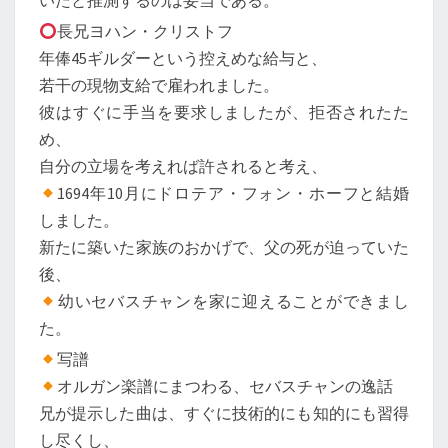
いたと推測するのは妥当である。
長兄ヨハン・クリストフ
年俸45ギルダーという控えめな給与と、
若干の現物支給で雇われました。
彼はすぐに手当を要求しましたが、拒否されたた
め、
自分の立場を考えれば許されると考え、
1694年10月にドロテア・フォン・ホーフと結婚
しました。
新たに築いた家族のおかげで、父の死が迫っていた
後、
幼いセバスチャンを家に迎えることができまし
た。
写譜
オルガン楽譜にまつわる、セバスチャンの逸話
兄が提示した曲は、すぐに技術的にも知的にも習得
し尽くし、