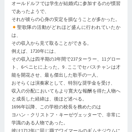
オールドルフでは学生が結婚式に参加するのが慣習
であったようで、
それが彼らの心身の安定を損なうことが多かった。
聖歌隊の活動がどれほど盛んに行われていたか
は、
その収入から見て取ることができる。
例えば、1720年には、
その収入は四半期の3年間で237ターラー、11グロー
ト、6ペニヒに上った。9 . ここでセバスチャンは才
能を開花させ、最も傑出した歌手の一人、
おそらくは演奏家として、特別な奨学金を受け、
収入の分配においてもより寛大な報酬を得た人物へ
と成長した経緯は、後ほど述べる。
1696年以降、この学校の校長を務めたのは
ヨハン・クリストフ・キーゼヴェッターで、非常に
学識のある人物であった。
彼は1712年に同じ職でワイマールのギムナジウムに