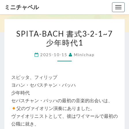
ミニチャペル
Togg
navig
S
SPITA-BACH 書式3-2-1~7
P
少年時代1
I
T
2025-10-15
Minichap
A
-
B
スピッタ、フィリップ
A
ヨハン・セバスチャン・バッハ
C
少年時代
H
セバスチャン・バッハの最初の音楽的出会いは、
書
父のヴァイオリン演奏にありました。
式
ヴァイオリニストとして、彼はワイマールで最初の
3
公職に就き、
-