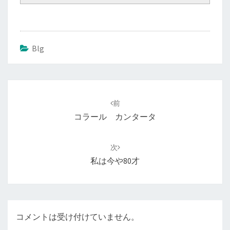
Blg
投
前
稿
コラール カンタータ
ナ
ビ
次
ゲ
私は今や80才
ー
シ
ョ
ン
コメントは受け付けていません。