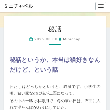
ミニチャペル
Togg
navig
秘
秘話
話
2025-08-30
Minichap
秘話というか、本当は猫好きなん
だけど、という話
わたしはどっちかというと、猫派です。小学生の
頃、狭い家なのに猫が二匹になって、
その中の一匹は私専用で、冬の寒い日は、布団に入
れて湯たんぽがわりにしていた。