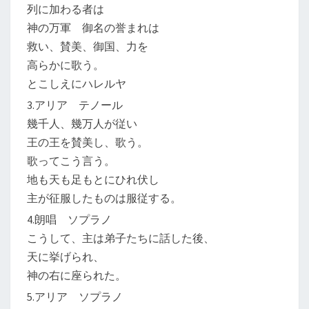
列に加わる者は
神の万軍 御名の誉まれは
救い、賛美、御国、力を
高らかに歌う。
とこしえにハレルヤ
3.アリア テノール
幾千人、幾万人が従い
王の王を賛美し、歌う。
歌ってこう言う。
地も天も足もとにひれ伏し
主が征服したものは服従する。
4.朗唱 ソプラノ
こうして、主は弟子たちに話した後、
天に挙げられ、
神の右に座られた。
5.アリア ソプラノ