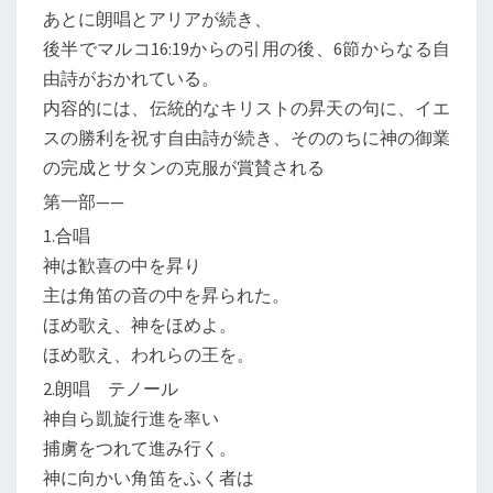
あとに朗唱とアリアが続き、
後半でマルコ16:19からの引用の後、6節からなる自
由詩がおかれている。
内容的には、伝統的なキリストの昇天の句に、イエ
スの勝利を祝す自由詩が続き、そののちに神の御業
の完成とサタンの克服が賞賛される
第一部——
1.合唱
神は歓喜の中を昇り
主は角笛の音の中を昇られた。
ほめ歌え、神をほめよ。
ほめ歌え、われらの王を。
2.朗唱 テノール
神自ら凱旋行進を率い
捕虜をつれて進み行く。
神に向かい角笛をふく者は