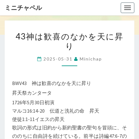
ミニチャペル
Togg
navig
4
43神は歓喜のなかを天に昇
3
り
神
は
2025-05-31
Minichap
歓
喜
の
BWV43 神は歓喜のなかを天に昇り
な
昇天祭カンタータ
か
1726年5月30日初演
を
マルコ16:14-20 伝道と洗礼の命 昇天
天
使徒1:1-11イエスの昇天
に
歌詞の形式は旧約から新約聖書の聖句を冒頭に、そ
昇
ののちに自由詩を続けている。前半は詩編47:6-7の
り