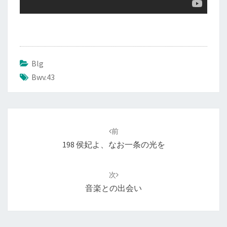
Blg
Bwv.43
投
前
稿
198 侯妃よ、なお一条の光を
ナ
ビ
次
ゲ
音楽との出会い
ー
シ
ョ