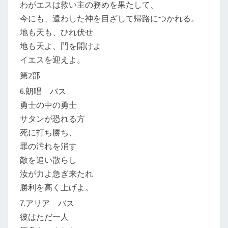
わがエスは救い主の務めを果たして、
今にも、遣わした神を目ざして帰路につかれる。
地も天も、ひれ伏せ
地も天よ、門を開けよ
イエスを迎えよ。
第2部
6.朗唱 バス
勇士の中の勇士
サタンが恐れる方
死に打ち勝ち、
罪の汚れを消す
敵を追い散らし
汝が力よ急ぎ来たれ
勝利を高く上げよ。
7.アリア バス
彼はただ一人