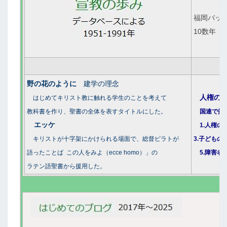
福岡バッ
10数年
野の花のように
建学の理念
人権の
はじめてキリスト教に触れる学生のことを考えて
教科書を作り、聖書の全体を表すタイトルにした。
国連で採択
エッケ
1.人権の
キリストが十字架にかけられる場面で、総督ピラトが
3.子どもの
語った
ことば この人をみよ（ecce homo）」の
5.障害者
ラテン語聖書から援用した。