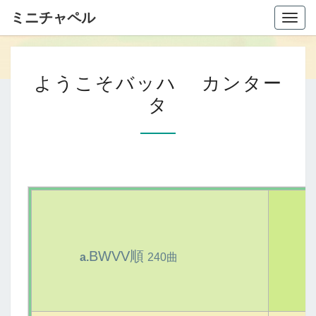
ミニチャペル
Togg
navig
よ
ようこそバッハ カンター
う
タ
こ
そ
バ
ッ
ハ
カ
ン
BW
V
V
順
タ
a
.
240曲
ー
タ