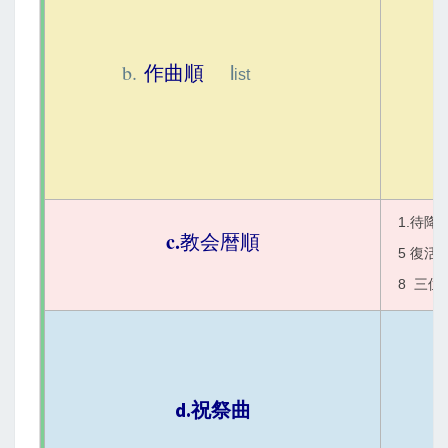
b.
作曲順
l
ist
1.待降
c.
教会暦順
5 復活
8 三位
クリ
マタ
d.
祝祭曲
ヨハ