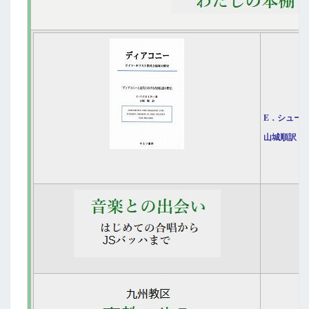
E．シュー
山城順訳