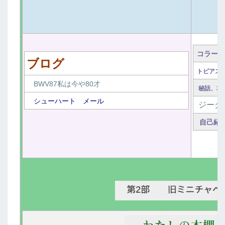
ロ
コラール
ブログ
トビアス
BWV87私は今や80才
秘話、本
シューハート メール
ジーク
自己紹